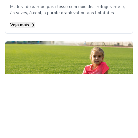
Mistura de xarope para tosse com opioides, refrigerante e,
às vezes, álcool, o purple drank voltou aos holofotes
Veja mais
3 lições da Espanha sobre como incentivar o
esporte desde a infância
A conquista da Copa é resultado de muitos fatores. Um dos
mais importantes é o investimento na formação esportiva
de crianças
Veja mais